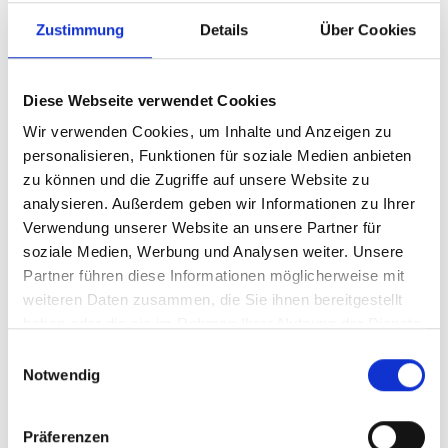
Zustimmung
Details
Über Cookies
Nachricht
Diese Webseite verwendet Cookies
Wir verwenden Cookies, um Inhalte und Anzeigen zu
personalisieren, Funktionen für soziale Medien anbieten
zu können und die Zugriffe auf unsere Website zu
analysieren. Außerdem geben wir Informationen zu Ihrer
Bilderupload
Verwendung unserer Website an unsere Partner für
soziale Medien, Werbung und Analysen weiter. Unsere
Partner führen diese Informationen möglicherweise mit
weiteren Daten zusammen, die Sie ihnen bereitgestellt
Datenschutz
*
haben oder die sie im Rahmen Ihrer Nutzung der Dienste
gesammelt haben.
Ich habe den Hinweis zum
Datenschutz
Einwilligungsauswahl
Notwendig
gelesen und bin damit einverstanden, dass
meine Daten zur Bearbeitung dieser
Anfrage durch die Honerkamp
Präferenzen
Industrievertriebs GmbH gespeichert