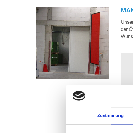
MA
Unser
der Ö
Wunsc
Zustimmung