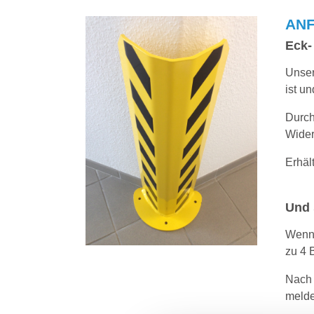
ANF
Eck-
Unser
ist u
Durch
Wider
Erhäl
Und 
Wenn 
zu 4 B
Nach 
melde